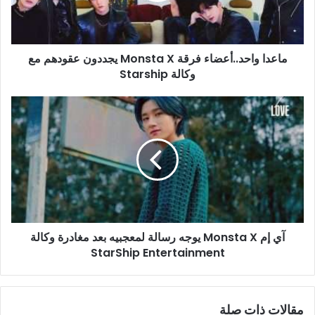
عقودهم
مع
وكالة
ماعدا واحد..أعضاء فرقة Monsta X يجددون عقودهم مع
Starship
وكالة Starship
آي
إم
Monsta
X
يوجه
رسالة
لمعجبيه
بعد
مغادرة
آي إم Monsta X يوجه رسالة لمعجبيه بعد مغادرة وكالة
وكالة
StarShip Entertainment
StarShip
Entertainment
مقالات ذات صلة