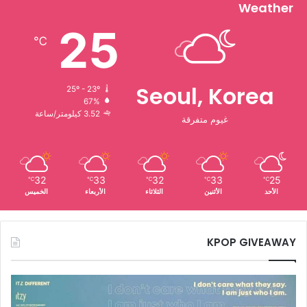
Weather
25
℃
Seoul, Korea
25º - 23º
67%
3.52 كيلومتر/ساعة
غيوم متفرقة
32
33
32
33
25
℃
℃
℃
℃
℃
الأحد
الأثنين
الثلاثاء
الأربعاء
الخميس
KPOP GIVEAWAY
فرقة
اتزي