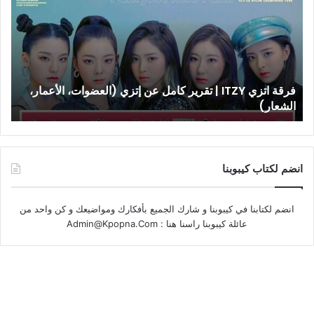
ITZY
|
تقرير
كامل
عن
إتزي
فرقة اتزي ITZY | تقرير كامل عن إتزي (العضوات، الأعمار،
(العضوات،
الشعار)
الأعمار،
الشعار)
انضم لكتاب كيبوبنا
انضم لكتابنا في كيبوبنا و شارك الجميع بأفكارك ومواضيعك و كن واحد من
عائلة كيبوبنا راسنا هنا :
Admin@Kpopna.Com