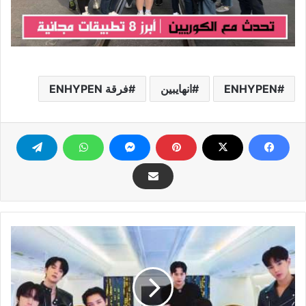
ENHYPEN
انهايبين
فرقة ENHYPEN
ماعدا
واحد..أعضاء
فرقة
Monsta
X
يجددون