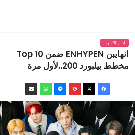
أخبار الكيبوب
انهايبن ENHYPEN ضمن Top 10
مخطط بيلبورد 200..لأول مرة
بينتيريست
ماسنجر
واتساب
مشاركة عبر البريد