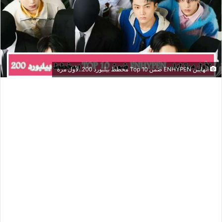
انهايبن ENHYPEN ضمن Top 10 مخطط بيلبورد 200..لأول مرة