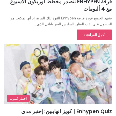
فرقة ENHYPEN تتصدر مخطط أوريكون الأسبوع
مع 4 ألبومات
يشهد الجميع عودة فرقة Enhypen القوة تلك المرة، إذ أنها تمكنت من
الحصول على لقب الفنان السادس الغير ياباني الذي…
أكمل القراءة »
اختبار كيبوب
Enhypen Quiz | كويز انهايبين: إختبر مدى