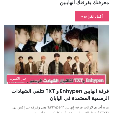
معرفتك بفرقتك انهايبين
أكمل القراءة »
أخبار الكيبوب
فرقة انهايبن Enhypen و TXT تتلقي الشهادات
الرسمية المعتمدة في اليابان
مرة أخرى لازالت فرقة إنهايبن “Enhypen” هي وفرقة تي إكس تي
“TXT” تُمتعنا بالإنجازات مؤخراً بشكلٍ كبير، إذ أنهم قد…