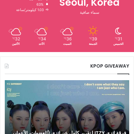
Seoul, Korea
63%
1.03 كيلومتر/ساعة
سماء صافية
32
34
36
39
31
℃
℃
℃
℃
℃
الخميس
الجمعة
السبت
الأحد
الأثنين
KPOP GIVEAWAY
فرقة
اتزي
ITZY
|
تقرير
كامل
عن
إتزي
فرقة اتزي ITZY | تقرير كامل عن إتزي (العضوات، الأعمار،
(العضوات،