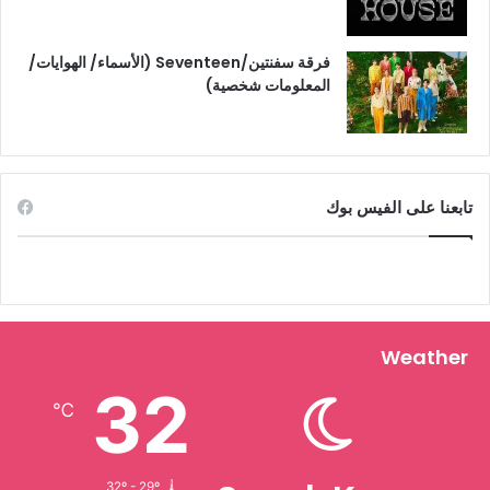
فرقة سفنتين/Seventeen (الأسماء/ الهوايات/
المعلومات شخصية)
تابعنا على الفيس بوك
Weather
32
℃
32º - 29º