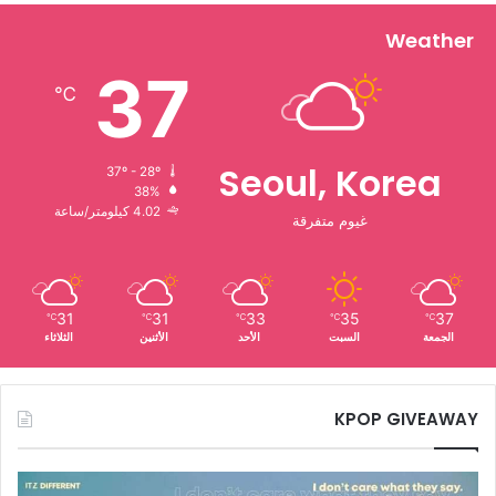
Weather
37
℃
Seoul, Korea
37º - 28º
38%
4.02 كيلومتر/ساعة
غيوم متفرقة
31
31
33
35
37
℃
℃
℃
℃
℃
الجمعة
السبت
الأحد
الأثنين
الثلاثاء
KPOP GIVEAWAY
فرقة