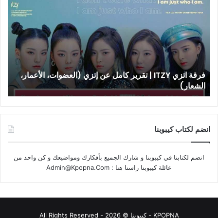
اتزي
ITZY
|
تقرير
كامل
عن
إتزي
فرقة اتزي ITZY | تقرير كامل عن إتزي (العضوات، الأعمار،
(العضوات،
الشعار)
الأعمار،
الشعار)
انضم لكتاب كيبوبنا
انضم لكتابنا في كيبوبنا و شارك الجميع بأفكارك ومواضيعك و كن واحد من
عائلة كيبوبنا راسنا هنا :
Admin@Kpopna.Com
KPOPNA - كيبوبنا © 2026 - All Rights Reserved