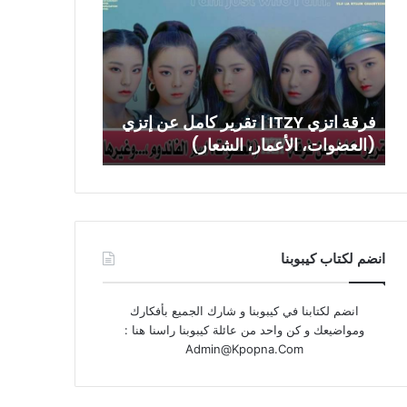
ITZY
|
تقرير
كامل
عن
إتزي
فرقة اتزي ITZY | تقرير كامل عن إتزي
(العضوات،
(العضوات، الأعمار، الشعار)
الأعمار،
الشعار)
انضم لكتاب كيبوبنا
انضم لكتابنا في كيبوبنا و شارك الجميع بأفكارك
ومواضيعك و كن واحد من عائلة كيبوبنا راسنا هنا :
Admin@Kpopna.Com