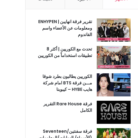
تقرير فرقة انهايبن | ENHYPEN
ومعلومات عن الأعضاء واسم
الفاندوم
تحدث مع الكوريين | أكثر 8
تطبيقات استخداماً من الكوريين
الكوريين يطالبون بطرد شوقا
مـــن فرقة BTS امام شركة
هايب HYBE – كيبوبنا
فرقة Rare House التقرير
الكامل
فرقة سفنتين/Seventeen
(الأسماء/ الهوايات/المعلومات