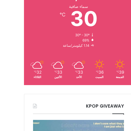
سماء صافية
30
℃
30º - 30º
69%
1.14 كيلومتر/ساعة
32
33
33
36
39
℃
℃
℃
℃
℃
الجمعة
السبت
الأحد
الأثنين
الثلاثاء
KPOP GIVEAWAY
فرقة
اتزي