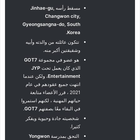
مسقط رأسه
Jinhae-gu,
Changwon city,
Gyeongsangna-do, South
.
Korea
تتكون عائلته من والدته وأبيه
وشقيقتين أكبر منه.
هو عضو في مجموعة
GOT7
الذي كان يعمل تحت
JYP
Entertainment
، ولكن عندما
انتهت جميع عقودهم في عام
2021 ، قرر الأعضاء متابعة
حياتهم المهنية ، لكنهم استمروا
في البقاء معًا بصفتهم
GOT7
.
شخصيته جادة وحيوية ويفكر
كثيرا.
التحق بمدرسة
Yongwon