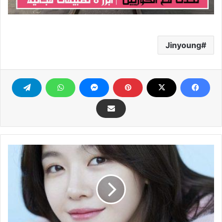
Jinyoung
MinAh
(ميناه)
عضوة
فرقة
Girl’s
Day
التقرير