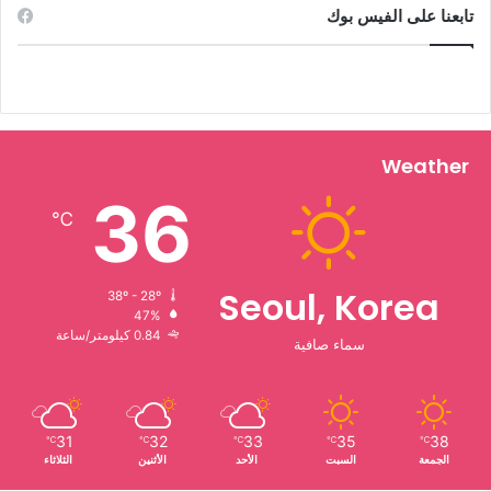
تابعنا على الفيس بوك
Weather
36
℃
Seoul, Korea
38º - 28º
47%
0.84 كيلومتر/ساعة
سماء صافية
31
32
33
35
38
℃
℃
℃
℃
℃
الجمعة
السبت
الأحد
الأثنين
الثلاثاء