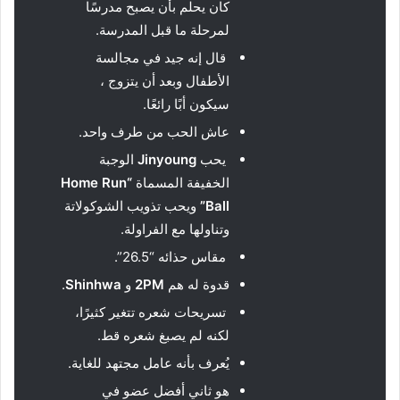
كان يحلم بأن يصبح مدرسًا
لمرحلة ما قبل المدرسة.
قال إنه جيد في مجالسة
الأطفال وبعد أن يتزوج ،
سيكون أبًا رائعًا.
عاش الحب من طرف واحد.
يحب
Jinyoung
الوجبة
الخفيفة المسماة
“
Home Run
Ball
”
ويحب تذويب الشوكولاتة
وتناولها مع الفراولة.
مقاس حذائه “26.5”.
قدوة له هم
PM
2
و
Shinhwa
.
تسريحات شعره تتغير كثيرًا،
لكنه لم يصبغ شعره قط.
يُعرف بأنه عامل مجتهد للغاية.
هو ثاني أفضل عضو في