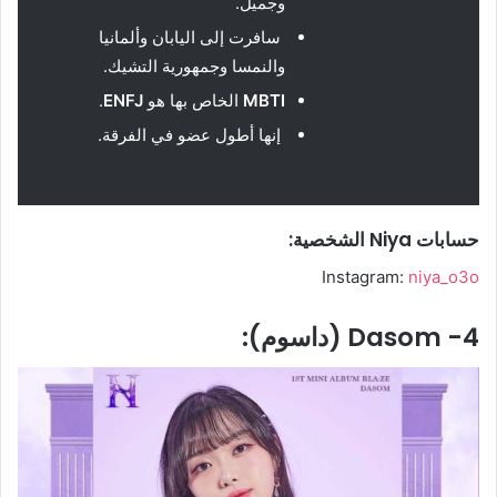
وجميل.
سافرت إلى اليابان وألمانيا
والنمسا وجمهورية التشيك.
MBTI
الخاص بها هو
ENFJ
.
إنها أطول عضو في الفرقة.
حسابات Niya الشخصية:
Instagram:
niya_o3o
4- Dasom (داسوم):