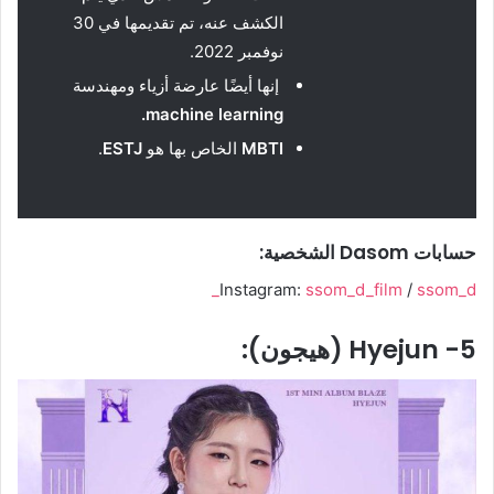
الكشف عنه، تم تقديمها في 30
نوفمبر 2022.
إنها أيضًا عارضة أزياء ومهندسة
.
machine learning
MBTI
الخاص بها هو
ESTJ
.
حسابات Dasom الشخصية:
Instagram:
ssom_d_film
/
ssom_d_
5- Hyejun (هيجون):