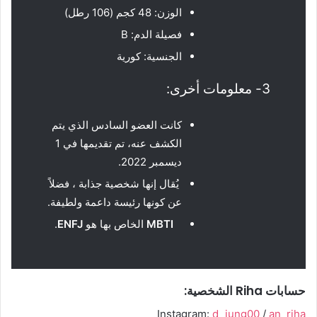
الوزن: 48 كجم (106 رطل)
فصيلة الدم: B
الجنسية: كورية
3- معلومات أخرى:
كانت العضو السادس الذي يتم
الكشف عنه، تم تقديمها في 1
ديسمبر 2022.
يُقال إنها شخصية جذابة ، فضلاً
عن كونها رئيسة داعمة ولطيفة.
MBTI
الخاص بها هو
ENFJ
.
حسابات Riha الشخصية:
Instagram:
d_jung00
/
an_riha_