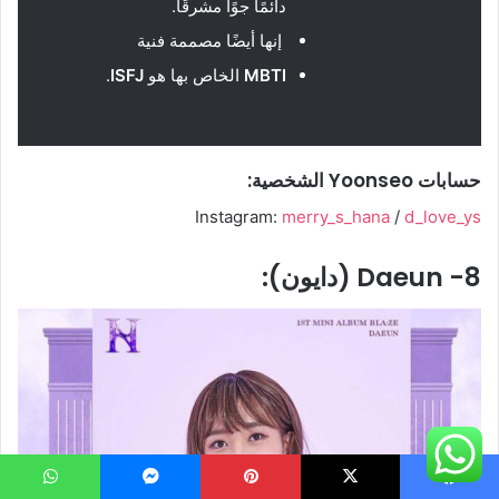
دائمًا جوًا مشرقًا.
إنها أيضًا مصممة فنية
MBTI
الخاص بها هو
ISFJ
.
حسابات Yoonseo الشخصية:
Instagram:
merry_s_hana
/
d_love_ys
8- Daeun (دايون):
يسبوك
‫X
بينتيريست
ماسنجر
واتساب