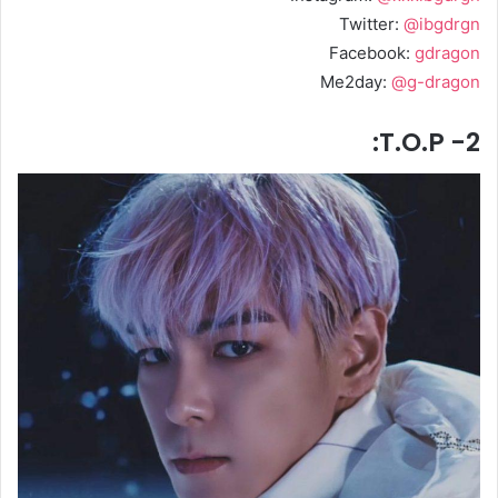
Twitter:
@ibgdrgn
Facebook:
gdragon
Me2day:
@g-dragon
2- T.O.P: