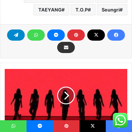
TAEYANG
T.O.P
Seungri
BABYMONSTER
(بيبي
مونستر)
فرقة
جديدة
من
سبعة
أعضاء
BABYMONSTER (بيبي مونستر) فرقة جديدة من سبعة
يسبوك
‫X
بينتيريست
ماسنجر
واتساب