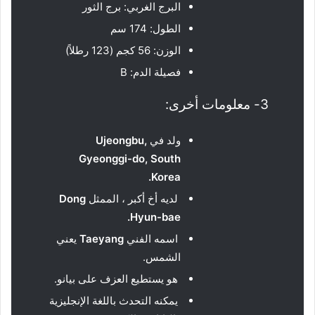
البرج الغربي: برج الثور
الطول: 174 سم
الوزن: 56 كجم (123 رطلاً)
فصيلة الدم: B
3- معلومات أخرى:
ولد في
Ujeongbu,
Gyeonggi-do, South
.
Korea
لديه أخ أكبر ، الممثل
Dong
.
Hyun-bae
اسمه الفني
Taeyang
يعني
الشمس.
هو يستطيع العزف على بيانو.
يمكنه التحدث باللغة الإنجليزية