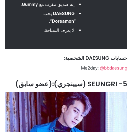
إنه صديق مقرب مع
Gummy
.
DAESUNG
يحب
“.
Doreamon
“
لا يعرف السباحة.
حسابات DAESUNG الشخصية:
Me2day:
@bbdaesung
5- SEUNGRI (سيينجري):(عضو سابق)