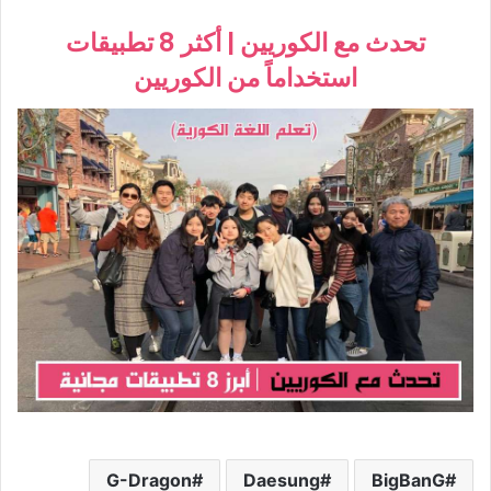
تحدث مع الكوريين | أكثر 8 تطبيقات
استخداماً من الكوريين
G-Dragon
Daesung
BigBanG