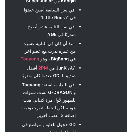
Kangin
من
Super Junior
.
في سن السابعة أصبح عضوًا
في
“
Little Roora
“.
في سن الثانية عشر أصبح
متدربًا في
YGE
.
منذ أن كان في الثانية عشرة
من عمره تدرب مع عضو آخر
في
BigBang
، وهو
Taeyang
.
كان
JunK
من
PM
2
أفضل
صديق لـ
GD
عندما كان متدربًا.
في البداية ، استعد
Taeyang
و
G-DRAGON
لست سنوات
للظهور لأول مرة كثنائي هيب
هوب، لكن الخطة تغيرت وتمت
إضافة 3 أعضاء آخرين.
GD
خجول للغاية ومتواضع في