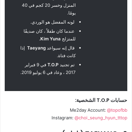
المنزل وخسر 20 كجم في 40
يومًا.
لونه المفضل هو الوردي.
عندما كان طفلاً ، كان صديقًا
للمتزلج
Kim Yuna
.
قال إنه سيواعد
Taeyang
إذا
كانت فتاة.
تم تجنيد
T.O.P
في 9 فبراير
2017 ، وعاد في 6 يوليو 2019.
حسابات T.O.P الشخصية:
Me2day Account:
@topofbb
Instagram:
@choi_seung_hyun_tttop