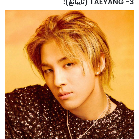
3- TAEYANG (تاييانغ):