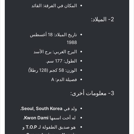
المكان في الفرقة: القائد
2- الميلاد:
تاريخ الميلاد: 18 أغسطس
1988
البرج الغربي: برج الأسد
الطول: 177 سم.
الوزن: 58 كجم (128 رطلاً)
فصيلة الدم: A
3- معلومات أخرى:
ولد في
Seoul, South Korea
.
له أخت اسمها
Kwon Dami
.
هو صديق الطفولة لـ
T.O.P
و