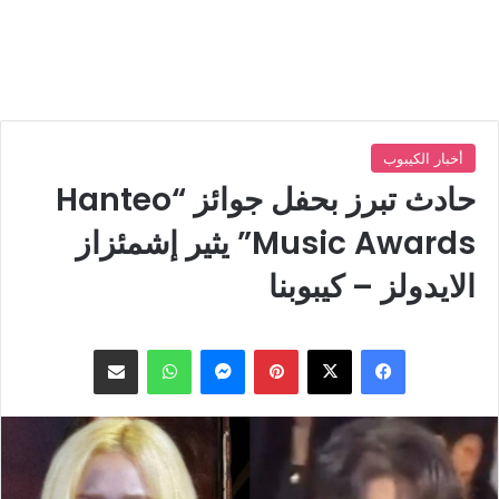
أخبار الكيبوب
حادث تبرز بحفل جوائز “Hanteo
Music Awards” يثير إشمئزاز
الايدولز – كيبوبنا
بينتيريست
ماسنجر
واتساب
مشاركة عبر البريد