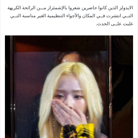
الايدولز الذين كانوا حاضرين شعروا بالإشمئزاز مـــن الرائحة الكريهة
التــي انتشرت فــي المكان والأجواء التنظيمية الغير مناسبة التــي
غلبت علــى الحدث.