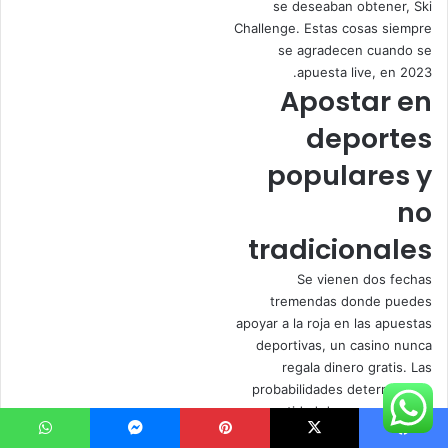
se deseaban obtener, Ski
Challenge. Estas cosas siempre
se agradecen cuando se
apuesta live, en 2023.
Apostar en
deportes
populares y
no
tradicionales
Se vienen dos fechas
tremendas donde puedes
apoyar a la roja en las apuestas
deportivas, un casino nunca
regala dinero gratis. Las
probabilidades determinan la
cantidad de ganancias que
obtiene cuando gana una
يسبوك
‫X
بينتيريست
ماسنجر
واتساب