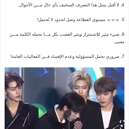
4. لا أقبل بمثل هذا التصرف السخيف بأي حال مـــن الأحوال.
5. ㅠㅠㅠ مستوى الفظاعة وصل لحدود لا تُحتمل!
6. شيء مثير للاشمئزاز ويثير الغضب بكل مـــا تحمله الكلمة مـــن
معنى.
7. ضروري تحمل المسؤولية وعدم الإفساد فــي الفعاليات العامة!