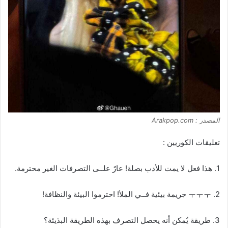
المصدر : Arakpop.com
تعليقات الكوريين :
1. هذا فعل لا يمت للأدب بصلة! عارٌ علــى التصرفات الغير محترمة.
2. ㅜㅜㅜ جريمة بيئية فــي الملأ! احترموا البيئة والنظافة!
3. طريقة يُمكن أنه يحصل التصرف بهذه الطريقة البذيئة؟