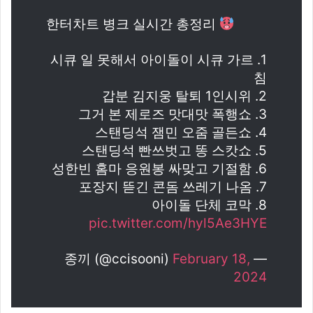
한터차트 병크 실시간 총정리
1. 시큐 일 못해서 아이돌이 시큐 가르
침
2. 갑분 김지웅 탈퇴 1인시위
3. 그거 본 제로즈 맛대맛 폭행쇼
4. 스탠딩석 잼민 오줌 골든쇼
5. 스탠딩석 빤쓰벗고 똥 스캇쇼
6. 성한빈 홈마 응원봉 싸맞고 기절함
7. 포장지 뜯긴 콘돔 쓰레기 나옴
8. 아이돌 단체 코막
pic.twitter.com/hyl5Ae3HYE
February 18,
— 종끼 (@ccisooni)
2024