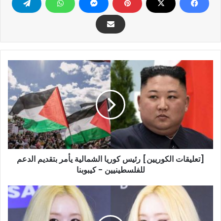
[تعليقات
الكوريين]
رئيس
كوريا
الشمالية
يأمر
بتقديم
الدعم
للفلسطينيين
[تعليقات الكوريين] رئيس كوريا الشمالية يأمر بتقديم الدعم
-
كيبوبنا
للفلسطينيين - كيبوبنا
وينتر
عضوة
فرقة