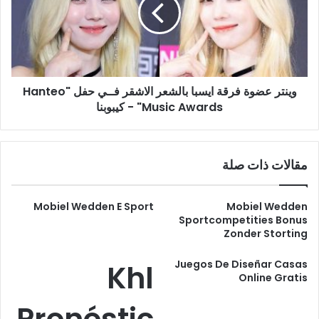
ايسبا
بالشعر
الاشقر
فــي
حفل
"Hanteo
وينتر عضوة فرقة ايسبا بالشعر الاشقر فــي حفل "Hanteo
Music
Awards"
Music Awards" - كيبوبنا
-
كيبوبنا
مقالات ذات صلة
Mobiel Wedden E Sport
Mobiel Wedden
Sportcompetities Bonus
Zonder Storting
Juegos De Diseñar Casas
Khl
Online Gratis
Pronóstic