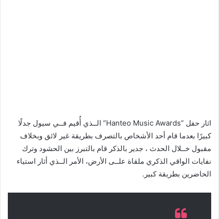
اثار حفل “Hanteo Music Awards” الــذي أُقيم فــي سيول جدلًا
كبيرًا بعدما قام أحد الأشخاص بالتصرف بطريقة غير لائق وبخلاف
مقبول خــلال الحدث ، جدير بالذكر قام بالتبرز بين الحشود وترك
نفايات الواقي الذكري ملقاة علــى الأرض، الأمر الــذي أثار استياء
الحاضرين بطريقة كبير.