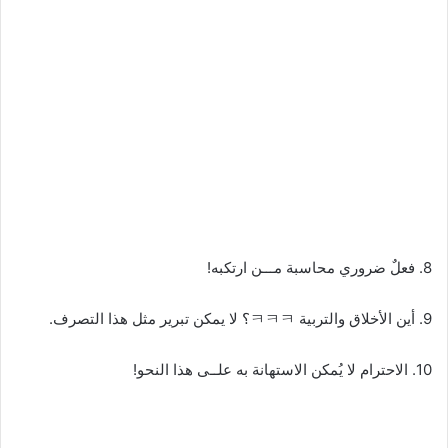
8. فعلٌ ضروري محاسبة مـــن ارتكبه!
9. أين الأخلاق والتربية ㅋㅋㅋ؟ لا يمكن تبرير مثل هذا التصرف.
10. الاحترام لا يُمكن الاستهانة به علــى هذا النحو!