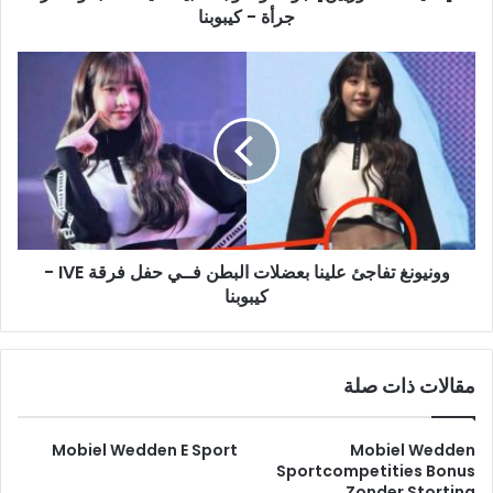
-
جرأة - كيبوبنا
كيبوبنا
وونيونغ
تفاجئ
علينا
بعضلات
البطن
فــي
حفل
فرقة
IVE
وونيونغ تفاجئ علينا بعضلات البطن فــي حفل فرقة IVE -
-
كيبوبنا
كيبوبنا
مقالات ذات صلة
Mobiel Wedden E Sport
Mobiel Wedden
Sportcompetities Bonus
Zonder Storting