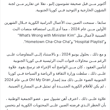
أكتوبر مـــن قبل صحيفة تشوسون إلبو ، نقلا عن تقارير مـــن لجنة
الشؤون الخارجية و التوحيد فــي كوريا الجنوبية.
سابقا ، سمحت الصين ببث الأعمال الدرامية الكورية خــلال الشهرين
الأولين مـــن عام 2024 ، مما أدى إلــى استضافة منصات البث
الصينية لأعمال مثل “What’s Wrong with Minister Kim”
و”Hospital Playlist” و”Hometown Cha-Cha-Cha”.
و مع ذلك ، بحلول يونيو 2024 ، و بالاستناد إلــى المفاوضات علــى
الرغم مـــن محاولات قنوات البث الرئيسية فــي كوريا الجنوبية
لتأمين العقود ، كان مـــن الواضح أنه الإجراء قد ترسخ بقوة. علاوة
علــى ذلك ، سلطت وزارة الثقافة و الرياضة و السياحة فــي كوريا
الجنوبية الضوء علــى ذلك منذ إصدار Oh! My Gran فــي عام 2024
، لم يكن للأفلام الكورية الجديــدة أي تمثيل فــي المسارح الصينية.
علاوة علــى ذلك ، اعترف آهن تشيول سو ، عضو الجمعية الوطنية ،
بأن الحظر الــذي فرضته الصين علــى المحتويات الكورية لم يتحسن