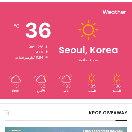
Weather
36
℃
Seoul, Korea
38º - 28º
47%
0.84 كيلومتر/ساعة
سماء صافية
31
32
33
35
38
℃
℃
℃
℃
℃
الجمعة
السبت
الأحد
الأثنين
الثلاثاء
KPOP GIVEAWAY
فرقة