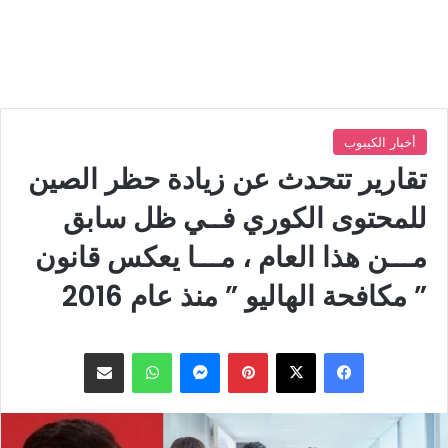
أخبار الكيبوب
تقارير تتحدث عن زيادة حظر الصين
للمحتوى الكوري فــي ظل سابق
مـــن هذا العام ، مـــا يعكس قانون
” مكافحة الهاليو ” منذ عام 2016
بينتيريست
ماسنجر
واتساب
مشاركة عبر البريد