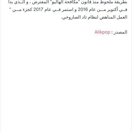
بطريقة ملحوظ منذ قانون “مكافحة الهاليو” المفترض ، و الــذي بدأ
فــي أكتوبر مـــن عام 2016 و استمر فــي عام 2017 كجزء مـــن ”
العمل المناهض لنظام ثاد الصاروخي.
المصدر :
Allkpop