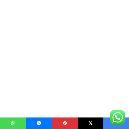
يسبوك
‫X
بينتيريست
ماسنجر
واتساب