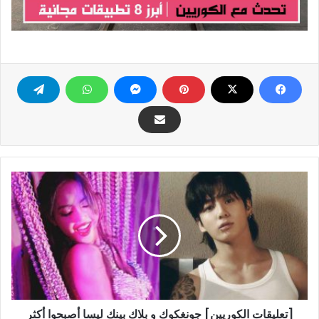
[تعليقات
الكوريين]
جونغكوك
و
بلاك
بينك
ليسا
أصبحوا
أكثر
[تعليقات الكوريين] جونغكوك و بلاك بينك ليسا أصبحوا أكثر
جرأة