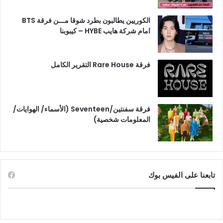
الكوريين يطالبون بطرد شوقا مـــن فرقة BTS
امام شركة هايب HYBE – كيبوبنا
فرقة Rare House التقرير الكامل
فرقة سفنتين/Seventeen (الأسماء/ الهوايات/
المعلومات شخصية)
تابعنا على الفيس بوك