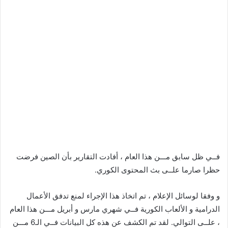
فــي ظل سابق مـــن هذا العام ، أفادت التقارير بأن الصين فرضت
حظرا صارما علــى بث المحتوى الكوري.
و وفقا لوسائل الإعلام ، تم اتخاذ هذا الإجراء لمنع تدفق الأعمال
الدرامية و الألعاب الكورية فــي شهري مارس و أبريل مـــن هذا العام
، علــى التوالي. لقد تم الكشف عن هذه كل البيانات فــي الـ6 مـــن