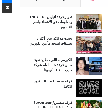
مشاركة 
تقرير فرقة انهايبن | ENHYPEN
ومعلومات عن الأعضاء واسم
الفاندوم
تحدث مع الكوريين | أكثر 8
تطبيقات استخداماً من الكوريين
الكوريين يطالبون بطرد شوقا
مـــن فرقة BTS امام شركة
هايب HYBE – كيبوبنا
فرقة Rare House التقرير
الكامل
فرقة سفنتين/Seventeen
(الأسماء/ الهوايات/المعلومات