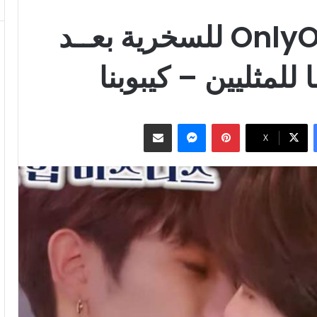
تعرضت فرقة OnlyOneOf للسخرية بعــد
للمثليين – كيبوبنا
بينتيريست
ماسنجر
مشاركة عبر البريد
‫X