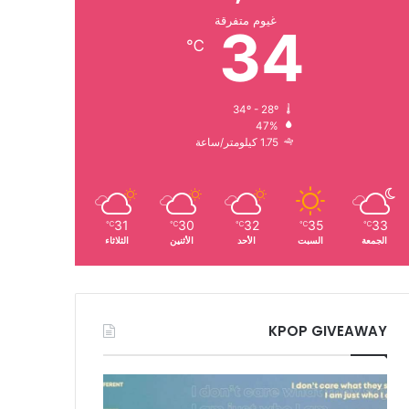
غيوم متفرقة
34
℃
34º - 28º
47%
1.75 كيلومتر/ساعة
31
30
32
35
33
℃
℃
℃
℃
℃
الجمعة
السبت
الأحد
الأثنين
الثلاثاء
KPOP GIVEAWAY
فرقة
اتزي