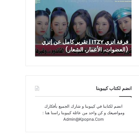
ITZY
|
تقرير
كامل
عن
إتزي
فرقة اتزي ITZY | تقرير كامل عن إتزي
(العضوات،
(العضوات، الأعمار، الشعار)
الأعمار،
الشعار)
انضم لكتاب كيبوبنا
انضم لكتابنا في كيبوبنا و شارك الجميع بأفكارك
ومواضيعك و كن واحد من عائلة كيبوبنا راسنا هنا :
Admin@Kpopna.Com