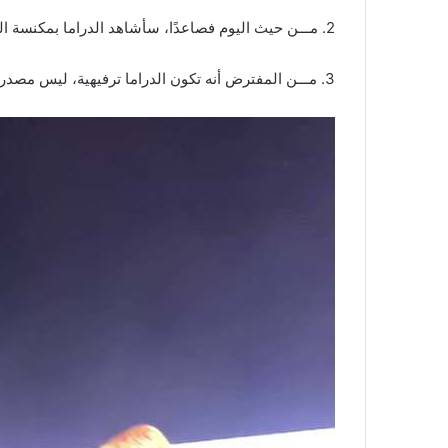
2. مـــن حيث اليوم فصاعدًا، سأشاهد الدراما بمكنسة الطريق!
3. مـــن المفترض أنه تكون الدراما ترفيهية، ليس مصدر للإعجاب الجنـ.ـسي!