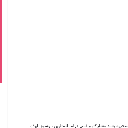
لسخرية بعــد مشاركتهم فــي دراما للمثليين ، وسبق لهذه