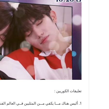
تعليقات الكوريين :
1. أليس هناك مـــا يكفي مـــن المثليين فــي العالم الفني حتى يضيفوا فرقة فتيان كذلك؟