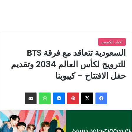
أخبار الكيبوب
السعودية تتعاقد مع فرقة BTS
للترويج لكأس العالم 2034 وتقديم
حفل الافتتاح – كيبوبنا
بينتيريست
ماسنجر
واتساب
مشاركة عبر البريد