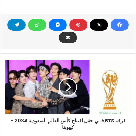
فرقة
BTS
فــي
حفل
افتتاح
كأس
العالم
السعودية
2034
فرقة BTS فــي حفل افتتاح كأس العالم السعودية 2034 -
-
كيبوبنا
كيبوبنا