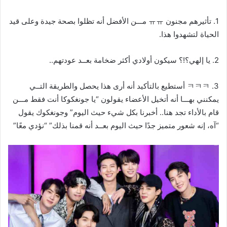
1. تأثيرهم مجنون ㅠㅠ مـــن الأفضل أنه تظلوا بصحة جيدة وعلى قيد
الحياة لتشهدوا هذا.
2. يا إلهي؟!؟ سيكون أولادي أكثر ضخامة بعــد عودتهم..
3. ㅋㅋㅋ أستطيع بالتأكيد أنه أرى هذا يحصل والطريقة التــي
يمكنني بهـــا أنه أتخيل الأعضاء يقولون “يا جونغكوكا أنت فقط مـــن
قام بالأداء تجد هنا.. أخبرنا بكل شيء حيث اليوم” وجونغكوك يقول
“آه، إنه شعور متميز جدًا حيث اليوم بعــد أنه قمنا بذلك” “نؤدي معًا”