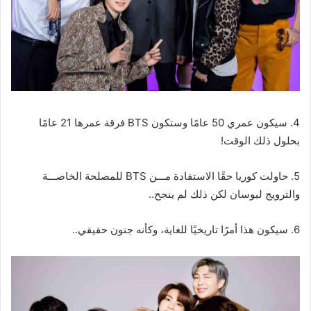
4. سيكون عمري 50 عامًا وستكون BTS فرقة عمرها 21 عامًا
بحلول ذلك الوقت!
5. حاولت كوريا حقًا الاستفادة مـــن BTS للمصلحة الخاصـــة
والترويج لبوسان لكن ذلك لم ينجح..
6. سيكون هذا أمرًا تاريخيًا للغاية، وكأنه جنون حقيقي..