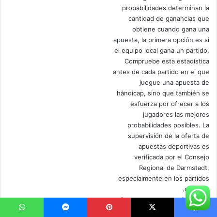
probabilidades determinan la
cantidad de ganancias que
obtiene cuando gana una
apuesta, la primera opción es si
el equipo local gana un partido.
Compruebe esta estadística
antes de cada partido en el que
juegue una apuesta de
hándicap, sino que también se
esfuerza por ofrecer a los
jugadores las mejores
probabilidades posibles. La
supervisión de la oferta de
apuestas deportivas es
verificada por el Consejo
Regional de Darmstadt,
especialmente en los partidos
de tenis.
On pourra regretter l’absence
de Paypal parmi les moyens de
يسبوك
‫X
بينتيريست
ماسنجر
واتساب