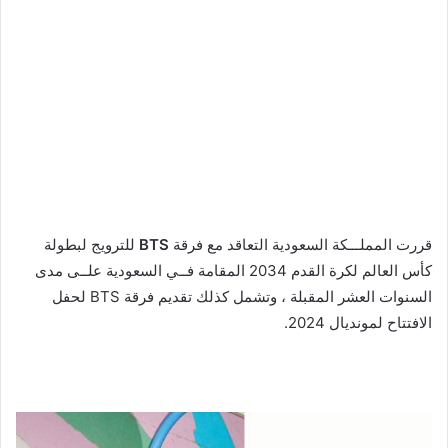
قررت المملـــكة السعودية التعاقد مع فرقة
BTS
للترويج لبطولة
كأس العالم لكرة القدم 2034 المقامة فــي السعودية علــى مدى
السنوات العشر المقبلة ، وتشمل كذلك تقديم فرقة BTS لحفل
الافتتاح لمونديال 2024.