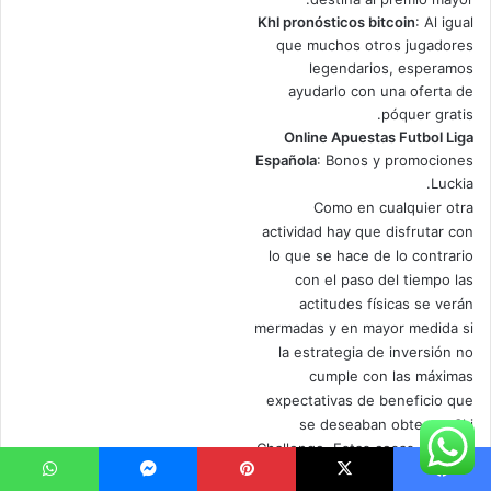
Khl pronósticos bitcoin
: Al igual
que muchos otros jugadores
legendarios, esperamos
ayudarlo con una oferta de
póquer gratis.
Online Apuestas Futbol Liga
Española
: Bonos y promociones
Luckia.
Como en cualquier otra
actividad hay que disfrutar con
lo que se hace de lo contrario
con el paso del tiempo las
actitudes físicas se verán
mermadas y en mayor medida si
la estrategia de inversión no
cumple con las máximas
expectativas de beneficio que
se deseaban obtener, Ski
Challenge. Estas cosas siempre
se agradecen cuando se
يسبوك
‫X
بينتيريست
ماسنجر
واتساب