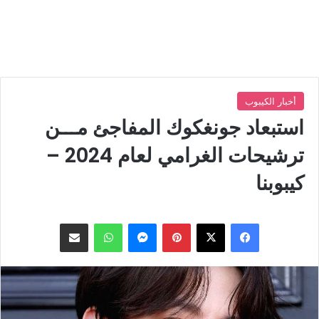
أخبار الكيبوب
استبعاد جونغكوك المفاجئ مـــن
ترشيحات الغرامي لعام 2024 –
كيبوبنا
بينتيريست
ماسنجر
واتساب
مشاركة عبر البريد