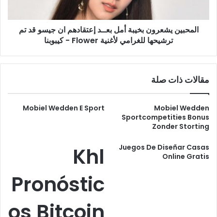
جيسو
قد
المحبين يشعرون بخيبة أمل بعــد إعتقادهم ان جيسو قد تم
تم
ترشيحها
ترشيحها للغرامي لأغنية Flower - كيبوبنا
للغرامي
لأغنية
Flower
مقالات ذات صلة
-
كيبوبنا
Mobiel Wedden E Sport
Mobiel Wedden
Sportcompetities Bonus
Zonder Storting
Juegos De Diseñar Casas
Khl
Online Gratis
Pronóstic
os Bitcoin