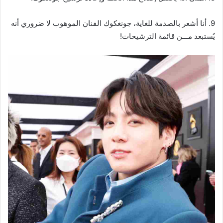
9. أنا أشعر بالصدمة للغاية، جونغكوك الفنان الموهوب لا ضروري أنه
يُستبعد مـــن قائمة الترشيحات!