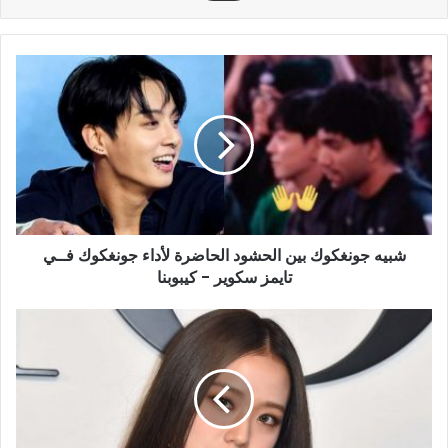
شبيه
جونغكوك
بين
الحشود
الحاضرة
لأداء
جونغكوك
فــي
تايمز
شبيه جونغكوك بين الحشود الحاضرة لأداء جونغكوك فــي
سكوير
-
تايمز سكوير - كيبوبنا
كيبوبنا
المحبين
يشعرون
بخيبة
أمل
بعــد
إعتقادهم
ان