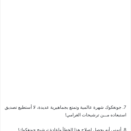
7. جونغكوك شهرة عالمية وتمتع بجماهيرية عديدة، لا أستطيع تصديق
استبعاده مـــن ترشيحات الغرامي!
8. أتمنى أنه يحصل إصلاح هذا الخطأ وإعادة ترشيح جونغكوك!