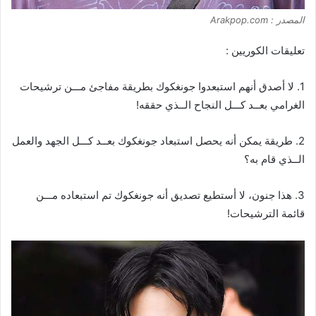
المصدر : Arakpop.com
تعليقات الكوريين :
1. لا أصدق أنهم استبعدوا جونغكوك بطريقة مفاجئ مـــن ترشيحات
الغرامي بعــد كـــل النجاح الــذي حققه!
2. طريقة يمكن أنه يحصل استبعاد جونغكوك بعــد كـــل الجهد والعمل
الــذي قام به؟
3. هذا جنون، لا أستطيع تصديق أنه جونغكوك تم استبعاده مـــن
قائمة الترشيحات!