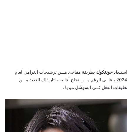
استبعاد
جونغكوك
بطريقة مفاجئ مـــن ترشيحات الغرامي لعام
2024 ، علــى الرغم مـــن نجاح أغانيه ، اثار ذلك العديد مـــن
تعليقات الفعل فــي السوشل ميديا .