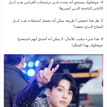
4. جونغكوك يستحق أنه يحدث فــي ترشيحات الغرامي بعــد كـــل
الأغاني الناجحة التــي أصدرها!
5. هل هذا حقيقي؟ طريقة يمكن أنه يحصل استبعاده بعــد كـــل
النجاح الــذي حققه؟
6. هذا شيء مخيب للآمال، لا يمكن أنه أصدق أنهم استبعدوا
جونغكوك بهذا الشكل!