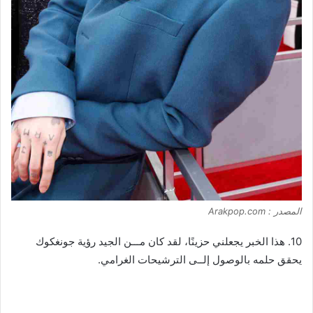
المصدر : Arakpop.com
10. هذا الخبر يجعلني حزينًا، لقد كان مـــن الجيد رؤية جونغكوك
يحقق حلمه بالوصول إلــى الترشيحات الغرامي.