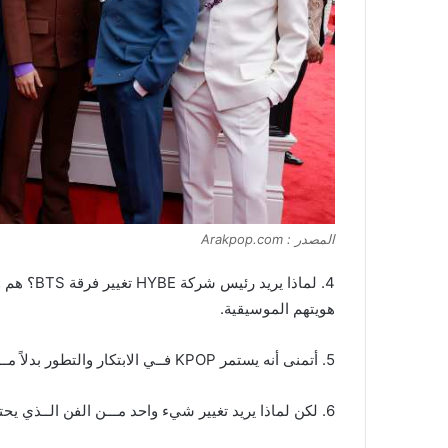
المصدر : Arakpop.com
4. لماذا ي
هويتهم الموسيقية.
5. أتمنى أنه يستمر KPOP فــي الابتكار والتطور بدلاً مـــن تحوله إلــى POP بطابع غربي. هويته الكورية تجعله فريدًا.
6. لكن لماذا يريد تغيير شيء واحد مـــن الفن الــذي يحتوي علــى تاريخ وثقافة مميزة؟