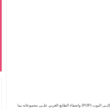
رئيس شركة هايب HYBE يريد تحويل الكيبوب (KPOP) إلــى البوب (POP) واضفاء الطابع الغربي علــى مجموعاته بما