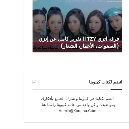
ITZY
|
تقرير
كامل
عن
إتزي
فرقة اتزي ITZY | تقرير كامل عن إتزي
(العضوات،
(العضوات، الأعمار، الشعار)
الأعمار،
الشعار)
انضم لكتاب كيبوبنا
انضم لكتابنا في كيبوبنا و شارك الجميع بأفكارك
ومواضيعك و كن واحد من عائلة كيبوبنا راسنا هنا :
Admin@Kpopna.Com