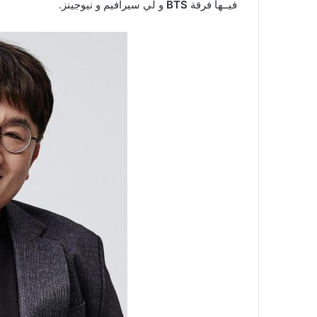
فيــها فرقة
BTS
و لي سيرافيم و نيوجينز.