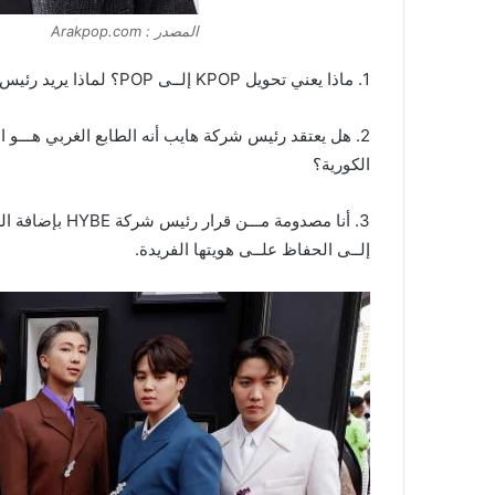
المصدر : Arakpop.com
1. ماذا يعني تحويل KPOP إلــى POP؟ لماذا يريد رئيس شركة HYBE تغيير هوية الموسيقى الكورية؟
2. هل يعتقد رئيس شركة هايب أنه الطابع الغربي هـــو 
الكورية؟
إلــى الحفاظ علــى هويتها الفريدة.