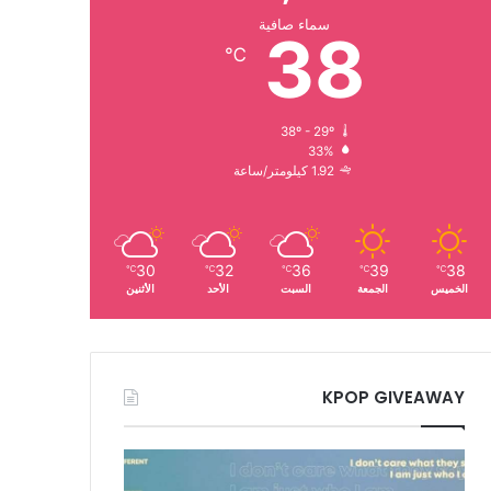
سماء صافية
38
℃
38º - 29º
33%
1.92 كيلومتر/ساعة
30
32
36
39
38
℃
℃
℃
℃
℃
الخميس
الجمعة
السبت
الأحد
الأثنين
KPOP GIVEAWAY
فرقة
اتزي