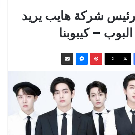
 رئيس شركة هايب يريد
البوب – كيبوبنا
بينتيريست
ماسنجر
مشاركة عبر البريد
‫X