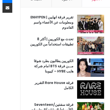
مشاركة 
تقرير فرقة انهايبن | ENHYPEN
ومعلومات عن الأعضاء واسم
الفاندوم
تحدث مع الكوريين | أكثر 8
تطبيقات استخداماً من الكوريين
الكوريين يطالبون بطرد شوقا
مـــن فرقة BTS امام شركة
هايب HYBE – كيبوبنا
فرقة Rare House التقرير
الكامل
فرقة سفنتين/Seventeen
(الأسماء/ الهوايات/المعلومات