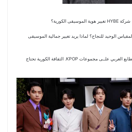
المقياس الوحيد للنجاح؟ لماذا يريد تغيير جمالية الموسيقى
3. أنا مصدومة مـــن قرار رئيس شركة HYBE بإضافة الطابع الغربي علــى مجموعات KPOP. الثقافة الكورية تحتاج