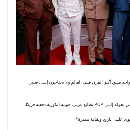
ريد رئيس شركة HYBE تغيير فرقة BTS؟ هم واحد مـــن أكبر الفرق فــي العالم ولا يحتاجون إلــى تغيير